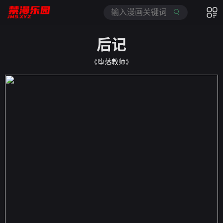
后记
《堕落教师》