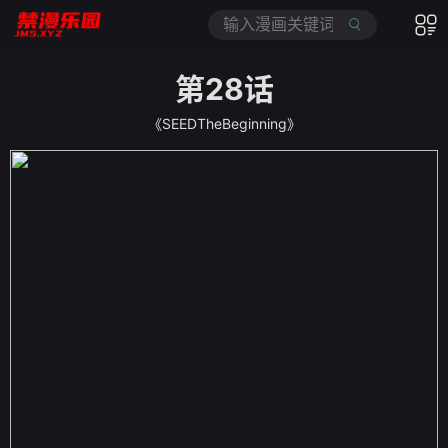
第28话
《SEEDTheBeginning》