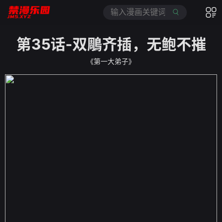
第35话-双鵰齐插，无鲍不摧
《第一大弟子》