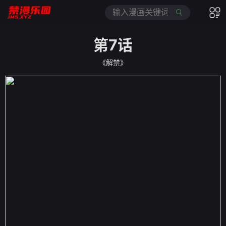
第7话
《解禁》